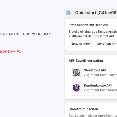
 wird man mit den Headless-
konto-API
.